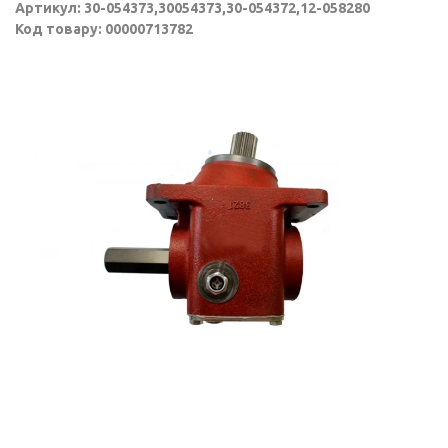
Артикул: 30-054373,30054373,30-054372,12-058280
Код товару: 00000713782