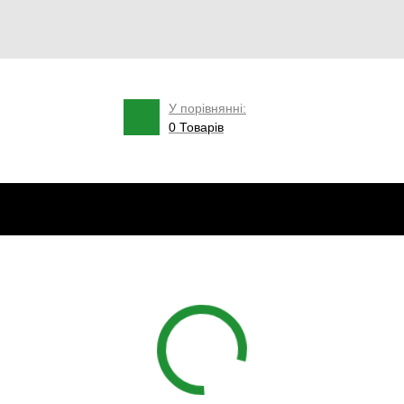
У порівнянні:
0 Товарів