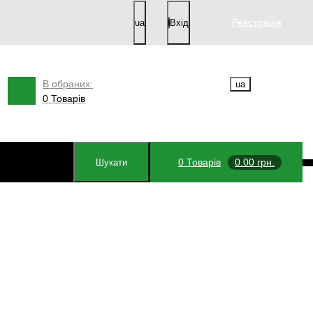
Реєстрація
ua
Вхід
В обраних:
ua
0 Товарів
0
Товарів
0.00 грн.
Шукати