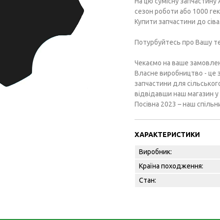
На цю сумісну запчастину 
сезон роботи або 1000 гек
Купити запчастини до сіва
Потурбуйтесь про Вашу тех
Чекаємо на ваше замовлен
Власне виробництво - це 
запчастини для сільськог
відвідавши наш магазин у 
Посівна 2023 – наш спільн
ХАРАКТЕРИСТИКИ
Виробник:
Країна походження:
Стан: