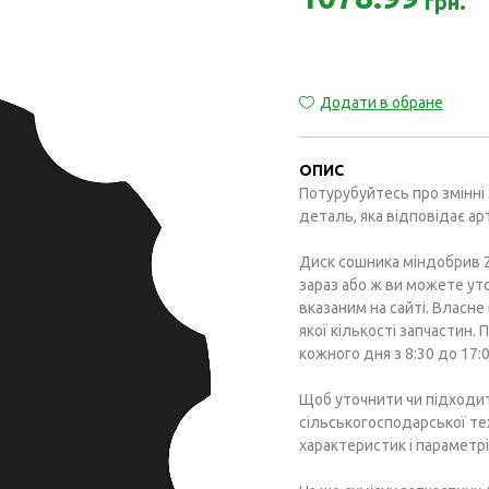
грн.
Додати в обране
ОПИС
Потурубуйтесь про змінні 
деталь, яка відповідає а
Диск сошника міндобрив Z
зараз або ж ви можете ут
вказаним на сайті. Власн
якої кількості запчастин.
кожного дня з 8:30 до 17:0
Щоб уточнити чи підходи
сільськогосподарської т
характеристик і параметрі