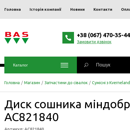
Головна
Історія компанії
Новини
Контакти
Опл
+38 (067) 470-35-44
Замовити дзвінок
Каталог
Головна
/
Магазин
/
Запчастини до сівалок
/
Сумісні з Kverneland
Диск сошника міндобр
AC821840
Артикул: AC821840