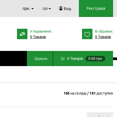
грн.
Реєстрація
UA
Вхід
У порівнянні:
В обраних:
0 Товарів
0 Товарів
0
Товарів
0.00 грн.
Шукати
165
на складі
141
доступно