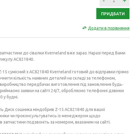
-
+
ПРИДБАТИ
Додати в порівняння
запчастини до сівалки Kverneland вже зараз. Наразі перед Вами
ртикулу AC821840.
-15 сумісний з AC821840 Kverneland готовий до відправки прямо
очнити кількість наявних деталей на складі за телефоном,
е виробництво передбачає виготовлення під замовлення будь-
 Приймаємо заявки на сайті 24/7, обробляємо телефонні дзвінки
0 у будні.
ть Диск сошника міндобрив Z-15 AC821840 для вашої
ехніки чи проконсультуватись із менеджером щодо
в запчастини подзвоніть за номером, вказаним на сайті.