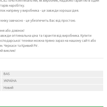
AC821840 Kverneland ми, як виробник, надаємо гарантію в один
тарів наробітку.
лок напряму у виробника - це завжди хороша ідея.
ніку завчасно - це убезпечить Вас від простою.
ня або дзвінок!
завжди оптимальна ціна та гарантія від виробника. Купити
осподарської техніки можна прямо зараз на нашому сайті або
м. Черкаси та Кривий Ріг.
ий виклик!
BAS
УКРАЇНА
Новий