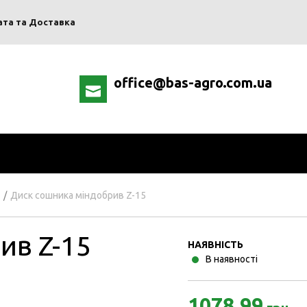
ата та Доставка
office@bas-agro.com.ua
/
Диск сошника міндобрив Z-15
ив Z-15
НАЯВНІСТЬ
В наявності
1078.99