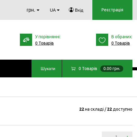
грн.
Реєстрація
UA
Вхід
У порівнянні:
В обраних:
0 Товарів
0 Товарів
0
Товарів
0.00 грн.
Шукати
22
на складі
22
доступно