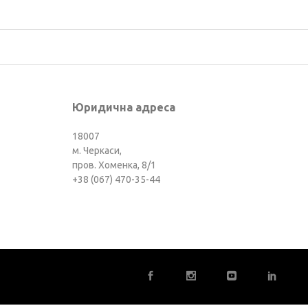
Юридична адреса
18007
м. Черкаси,
пров. Хоменка, 8/1
+38 (067) 470-35-44