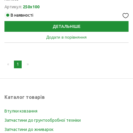
Артикул:
250x100
В наявності
ДЕТАЛЬНІШЕ
Додати в порівняння
page
You're
1
page
on
page
Каталог товарів
Втулки ковзання
Запчастини до грунтообробної техніки
Запчастини до жниварок