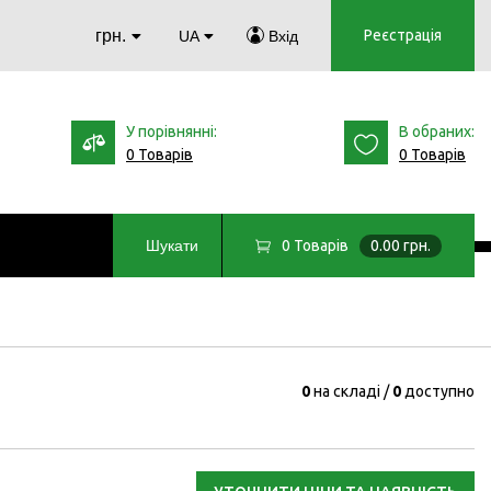
грн.
Реєстрація
UA
Вхід
У порівнянні:
В обраних:
0 Товарів
0 Товарів
0
Товарів
0.00 грн.
Шукати
0
на складі
0
доступно