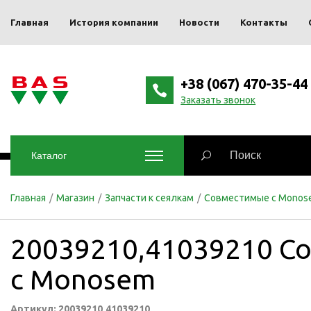
Главная
История компании
Новости
Контакты
+38 (067) 470-35-44
Заказать звонок
Каталог
Главная
/
Магазин
/
Запчасти к сеялкам
/
Совместимые с Monos
20039210,41039210 С
с Monosem
Артикул: 20039210,41039210