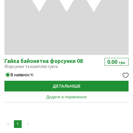
Гайка байонетна форсунки 08
0.00
грн.
Форсунки та комплектуючі
В наявності
ДЕТАЛЬНІШЕ
Додати в порівняння
page
You're
1
page
on