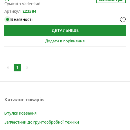
Сумісні з Vaderstad
Артикул:
223584
В наявності
ДЕТАЛЬНІШЕ
Додати в порівняння
page
You're
1
page
on
page
Каталог товарів
Втулки ковзання
Запчастини до грунтообробної техніки