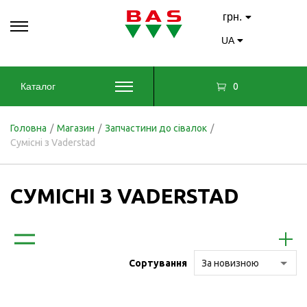
грн.
UA
0
Каталог
Головна
/
Магазин
/
Запчастини до сівалок
/
Сумісні з Vaderstad
СУМІСНІ З VADERSTAD
Сортування
За новизною