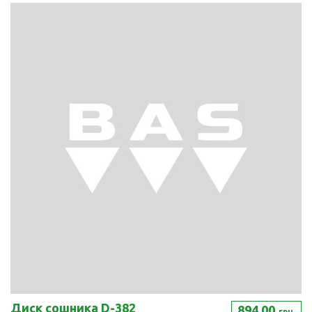
Диск сошника D-382
894.00
грн.