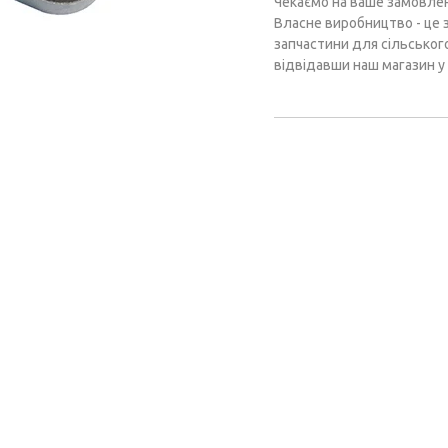
Чекаємо на ваше замовлен
Власне виробництво - це 
запчастини для сільськог
відвідавши наш магазин у 
ХАРАКТЕРИСТИКИ
Виробник:
Країна походження:
Стан:
ВІДГУКИ