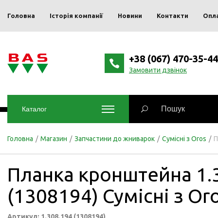
Головна
Історія компанії
Новини
Контакти
Опл
+38 (067) 470-35-44
Замовити дзвінок
Каталог
Головна
/
Магазин
/
Запчастини до жниварок
/
Сумісні з Oros
/
П
Планка кронштейна 1.
(1308194) Сумісні з Or
Артикул: 1.308.194 (1308194)