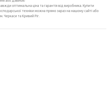
ня або дзвінок!
завжди оптимальна ціна та гарантія від виробника. Купити
осподарської техніки можна прямо зараз на нашому сайті або
м. Черкаси та Кривий Ріг.
BAS
УКРАЇНА
Новий