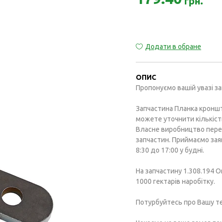
грн.
Додати в обране
ОПИС
Пропонуємо вашій увазі за
Запчастина Планка кроншт
можете уточнити кількіст
Власне виробництво перед
запчастин. Приймаємо зая
8:30 до 17:00 у будні.
На запчастину 1.308.194 O
1000 гектарів наробітку.
Потурбуйтесь про Вашу те