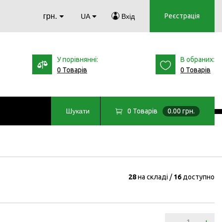
грн.
Реєстрація
UA
Вхід
У порівнянні:
В обраних:
0 Товарів
0 Товарів
0
Товарів
0.00 грн.
Шукати
28
на складі
16
доступно