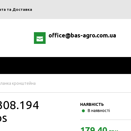
ата та Доставка
office@bas-agro.com.ua
ланка кронштейна
308.194
НАЯВНІСТЬ
В наявності
os
179.40