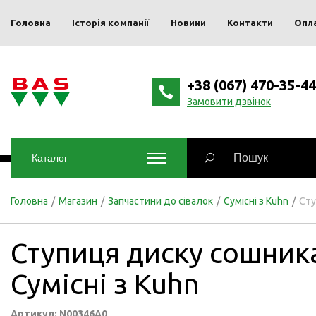
Головна
Історія компанії
Новини
Контакти
Опл
+38 (067) 470-35-44
Замовити дзвінок
Каталог
Головна
/
Магазин
/
Запчастини до сівалок
/
Сумісні з Kuhn
/
Сту
Ступиця диску сошник
Сумісні з Kuhn
Артикул: N00346A0