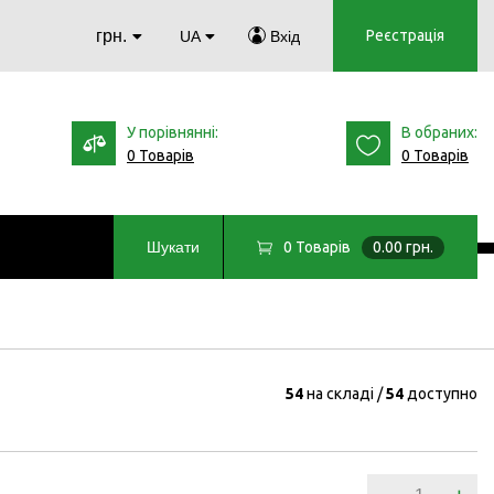
грн.
Реєстрація
UA
Вхід
У порівнянні:
В обраних:
0 Товарів
0 Товарів
0
Товарів
0.00 грн.
Шукати
54
на складі
54
доступно