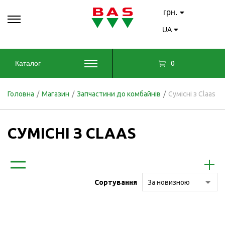
грн.
UA
0
Каталог
Головна
/
Магазин
/
Запчастини до комбайнів
/
Сумісні з Claas
СУМІСНІ З CLAAS
Сортування
За новизною