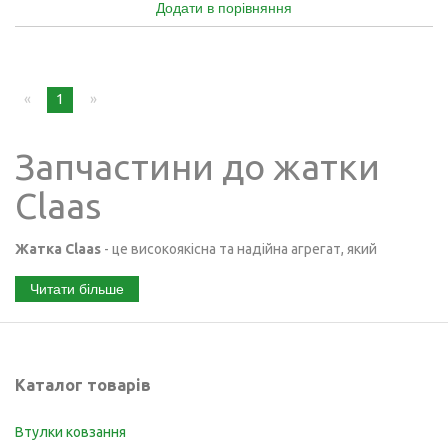
Додати в порівняння
page
You're
1
page
on
page
Запчастини до жатки
Claas
Жатка Claas
- це високоякісна та надійна агрегат, який
використовується для збирання зернових культур. Жатка
Читати більше
Claas має ряд переваг, таких як:
• швидкість та продуктивність роботи;
• низький рівень втрат зерна;
Каталог товарів
• можливість працювати в різних умовах;
• легкість монтажу та демонтажу;
Втулки ковзання