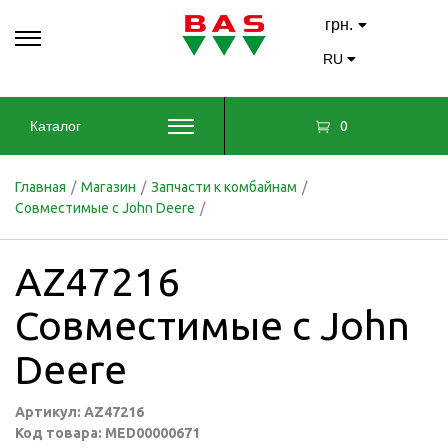
грн.
RU
0
Каталог
Главная
/
Магазин
/
Запчасти к комбайнам
/
Совместимые с John Deere
/
AZ47216
Совместимые с John
Deere
Артикул: AZ47216
Код товара: MED00000671