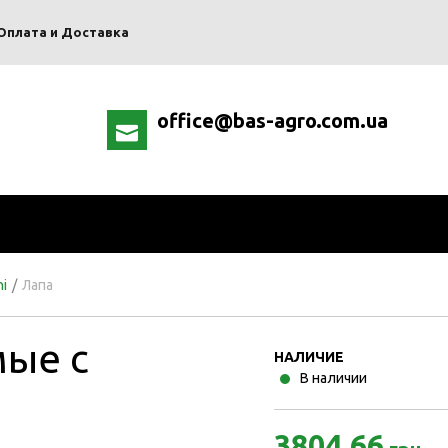
Оплата и Доставка
office@bas-agro.com.ua
i
/
Лапа
мые с
НАЛИЧИЕ
В наличии
3804.66