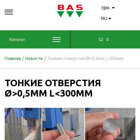
грн.
RU
0
Каталог
Главная
/
Новости
/
Тонкие отверстия Ø>0,5мм L<300мм
ТОНКИЕ ОТВЕРСТИЯ
Ø>0,5ММ L<300ММ