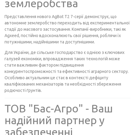
землеробства
Представлення нового AgBot T2 7-серії демонструє, що
автономне землеробство переходить від експериментальної
стадії до масового застосування. Компанії-виробники, такі як
Agxeed, постійно вдосконалюють свої рішення, роблячи їх
потужнішими, надійнішими та доступнішими.
Для України, де сільське господарство є однією з ключових
галузей економіки, впровадження таких технологій може
стати важливим фактором підвищення
конкурентоспроможності та ефективності аграрного сектору.
Особливо актуальним це стає в контексті дефіциту
кваліфікованих механізаторів та необхідності збереження
родючості ґрунтів.
ТОВ "Бас-Агро" - Ваш
надійний партнер у
забезпеченні