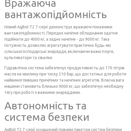
Вражаюча
вантажопідйомність
Новий AgBot T2 7-серії демонструє вражаючі показники
вантажопідйомності. Переднє начіпне обладнання здатне
підіймати до 4000 кг, а заднє начіпне - до 9000 кг. Така
потужність дозволяє агрегатувати практично будь-які
сільськогосподарські знаряддя, включаючи важкі плуги,
культиватори та сівалки.
Гідравлічна система забезпечує продуктивність до 170 літрів
масла на хвилину при тиску 210 бар, що достатньо для роботи
найвимогливіших причіпних та начіпних агрегатів. Власна вага
машини становить близько 9000 кг, що забезпечує необхідну
тягу при роботі з важкими знаряддями.
Автономність та
система безпеки
AgBot T2 7-серії оснащений повним пакетом систем безпеки