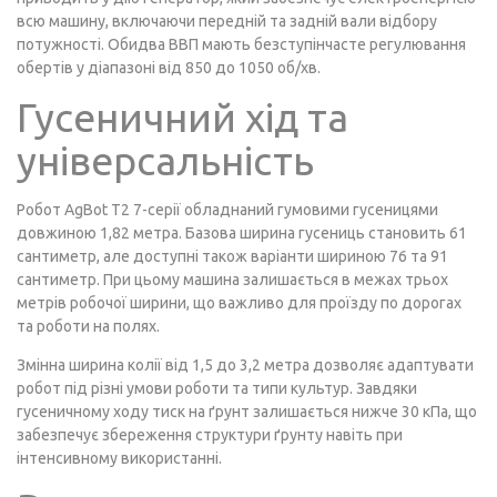
всю машину, включаючи передній та задній вали відбору
потужності. Обидва ВВП мають безступінчасте регулювання
обертів у діапазоні від 850 до 1050 об/хв.
Гусеничний хід та
універсальність
Робот AgBot T2 7-серії обладнаний гумовими гусеницями
довжиною 1,82 метра. Базова ширина гусениць становить 61
сантиметр, але доступні також варіанти шириною 76 та 91
сантиметр. При цьому машина залишається в межах трьох
метрів робочої ширини, що важливо для проїзду по дорогах
та роботи на полях.
Змінна ширина колії від 1,5 до 3,2 метра дозволяє адаптувати
робот під різні умови роботи та типи культур. Завдяки
гусеничному ходу тиск на ґрунт залишається нижче 30 кПа, що
забезпечує збереження структури ґрунту навіть при
інтенсивному використанні.