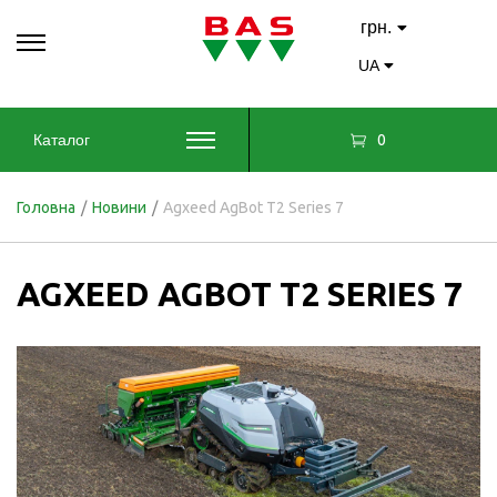
грн.
UA
0
Каталог
Головна
/
Новини
/
Agxeed AgBot T2 Series 7
AGXEED AGBOT T2 SERIES 7