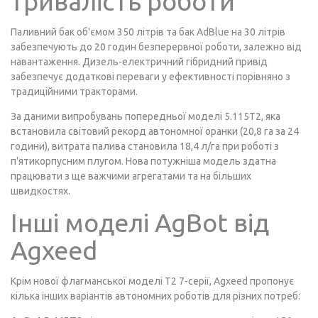
тривалість роботи
Паливний бак об'ємом 350 літрів та бак AdBlue на 30 літрів
забезпечують до 20 годин безперервної роботи, залежно від
навантаження. Дизель-електричний гібридний привід
забезпечує додаткові переваги у ефективності порівняно з
традиційними тракторами.
За даними випробувань попередньої моделі 5.115T2, яка
встановила світовий рекорд автономної оранки (20,8 га за 24
години), витрата палива становила 18,4 л/га при роботі з
п'ятикорпусним плугом. Нова потужніша модель здатна
працювати з ще важчими агрегатами та на більших
швидкостях.
Інші моделі AgBot від
Agxeed
Крім нової флагманської моделі T2 7-серії, Agxeed пропонує
кілька інших варіантів автономних роботів для різних потреб: