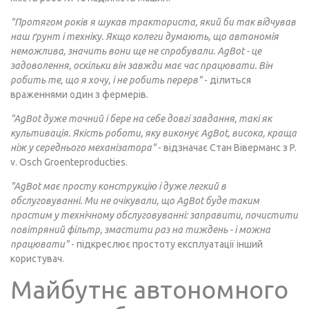
"Протягом років я шукав тракториста, який би так відчував
наш ґрунт і техніку. Якщо колеги думають, що автономія
неможлива, значить вони ще не спробували. AgBot - це
задоволення, оскільки він завжди має час працювати. Він
робить те, що я хочу, і не робить перерв"
- ділиться
враженнями один з фермерів.
"AgBot дуже точний і бере на себе довгі завдання, такі як
культивація. Якість роботи, яку виконує AgBot, висока, краща
ніж у середнього механізатора"
- відзначає Стан Віверманс з P.
v. Osch Groenteproducties.
"AgBot має просту конструкцію і дуже легкий в
обслуговуванні. Ми не очікували, що AgBot буде таким
простим у технічному обслуговуванні: заправити, почистити
повітряний фільтр, змастити раз на тиждень - і можна
працювати"
- підкреслює простоту експлуатації інший
користувач.
Майбутнє автономного