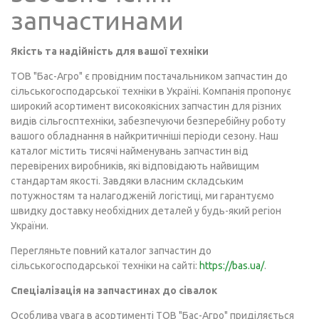
запчастинами
Якість та надійність для вашої техніки
ТОВ "Бас-Агро" є провідним постачальником запчастин до
сільськогосподарської техніки в Україні. Компанія пропонує
широкий асортимент високоякісних запчастин для різних
видів сільгосптехніки, забезпечуючи безперебійну роботу
вашого обладнання в найкритичніші періоди сезону. Наш
каталог містить тисячі найменувань запчастин від
перевірених виробників, які відповідають найвищим
стандартам якості. Завдяки власним складським
потужностям та налагодженій логістиці, ми гарантуємо
швидку доставку необхідних деталей у будь-який регіон
України.
Перегляньте повний каталог запчастин до
сільськогосподарської техніки на сайті:
https://bas.ua/
.
Спеціалізація на запчастинах до сівалок
Особлива увага в асортименті ТОВ "Бас-Агро" приділяється