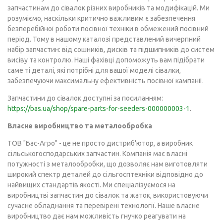
запчастинам до сівалок різних виробників та модифікацій. Ми
розуміємо, наскільки критично важливим є забезпечення
безперебійної роботи посівної техніки в обмежений посівний
період. Тому в нашому каталозі представлений вичерпний
набір запчастин: від сошників, дисків та підшипників до систем
висіву та контролю. Наші фахівці допоможуть вам підібрати
саме ті деталі, які потрібні для вашої моделі сівалки,
забезпечуючи максимальну ефективність посівної кампанії.
Запчастини до сівалок доступні за посиланням:
https://bas.ua/shop/spare-parts-for-seeders-000000003-1
.
Власне виробництво та металообробка
ТОВ "Бас-Агро" - це не просто дистриб'ютор, а виробник
сільськогосподарських запчастин. Компанія має власні
потужності з металообробки, що дозволяє нам виготовляти
широкий спектр деталей до сільгосптехніки відповідно до
найвищих стандартів якості. Ми спеціалізуємося на
виробництві запчастин до сівалок та жаток, використовуючи
сучасне обладнання та перевірені технології. Наше власне
виробництво дає нам можливість гнучко реагувати на