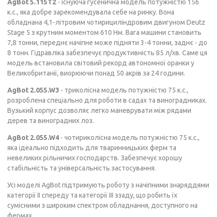
AgBot 5.115T2
- існуюча гусенична модель потужністю 156
к.с., яка добре зарекомендувала себе на ринку. Вона
обладнана 4,1-літровим чотирициліндровим двигуном Deutz
Stage 5 з крутним моментом 610 Нм. Вага машини становить
7,8 тонни, переднє начіпне може підняти 3-4 тонни, заднє - до
8 тонн. Гідравліка забезпечує продуктивність 85 л/хв. Саме ця
модель встановила світовий рекорд автономної оранки у
Великобританії, виорюючи понад 50 акрів за 24 години.
AgBot 2.055.W3
- триколісна модель потужністю 75 к.с.,
розроблена спеціально для роботи в садах та виноградниках.
Вузький корпус дозволяє легко маневрувати між рядами
дерев та виноградних лоз.
AgBot 2.055.W4
- чотириколісна модель потужністю 75 к.с.,
яка ідеально підходить для тваринницьких ферм та
невеликих рільничих господарств. Забезпечує хорошу
стабільність та універсальність застосування.
Усі моделі AgBot підтримують роботу з начіпними знаряддями
категорії II спереду та категорії III ззаду, що робить їх
сумісними з широким спектром обладнання, доступного на
фермах.