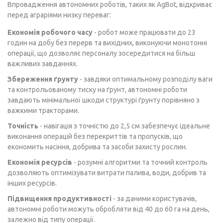
Впровадження автономних роботів, таких як AgBot, відкриває
перед аграріями низку переваг:
Економія робочого часу
- робот може працювати до 23
годин на добу без перерв та вихідних, виконуючи монотонні
операції, що дозволяє персоналу зосередитися на більш
важливих завданнях.
Збереження ґрунту
- завдяки оптимальному розподілу ваги
та контрольованому тиску на ґрунт, автономні роботи
завдають мінімальної шкоди структурі ґрунту порівняно з
важкими тракторами.
Точність
- навігація з точністю до 2,5 см забезпечує ідеальне
виконання операцій без перекриттів та пропусків, що
економить насіння, добрива та засоби захисту рослин.
Економія ресурсів
- розумні алгоритми та точний контроль
дозволяють оптимізувати витрати палива, води, добрив та
інших ресурсів.
Підвищення продуктивності
- за даними користувачів,
автономні роботи можуть обробляти від 40 до 60 га на день,
залежно від типу операції.