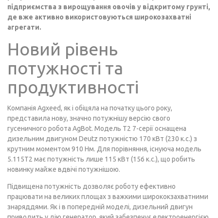
підприємства з вирощування овочів у відкритому грунті,
де вже активно використовуються широкозахватні
агрегати.
Новий рівень
потужності та
продуктивності
Компанія Agxeed, як і обіцяла на початку цього року,
представила нову, значно потужнішу версію свого
гусеничного робота AgBot. Модель T2 7-серії оснащена
дизельним двигуном Deutz потужністю 170 кВт (230 к.с.) з
крутним моментом 910 Нм. Для порівняння, існуюча модель
5.115T2 має потужність лише 115 кВт (156 к.с.), що робить
новинку майже вдвічі потужнішою.
Підвищена потужність дозволяє роботу ефективно
працювати на великих площах з важкими ширококзахватними
знаряддями. Як і в попередній моделі, дизельний двигун
приводить у дію генератор, який забезпечує електроенергією